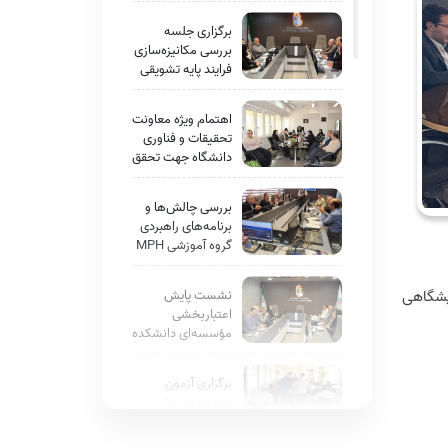
عمدی جنین در
دانشگاه علوم
برگزاری جلسه
پزشکی ایران
بررسی مکانیزه‌سازی
فرایند پایه تشویقی
اعضای هیأت علمی
در معاونت آموزشی
اهتمام ویژه معاونت
دانشگاه علوم
تحقیقات و فناوری
پزشکی ایران
دانشگاه جهت تحقق
استانداردهای
اعتباربخشی
بررسی چالش‌ها و
موسسه ای؛ گامی
برنامه‌های راهبردی
مؤثر در مسیر تعالی
گروه آموزشی MPH
سازمانی
در معاونت آموزشی
دانشگاه علوم
ایشگاهی
نشست پایش
پزشکی ایران
اعتباربخشی
مؤسسه‌ای دانشکده
پزشکی برگزار شد.
برگزاری آزمون
پذیرش دستیار
تخصصی پزشکی در
دانشگاه علوم