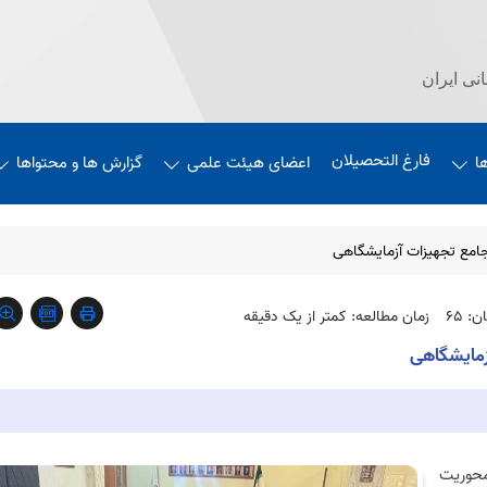
نی ایران
فارغ التحصیلان
ا
اعضای هیئت علمی
گزارش ها و محتواها
جامع تجهیزات آزمایشگاهی
: 65
زمان مطالعه: کمتر از یک دقیقه
زمایشگاهی
محوریت