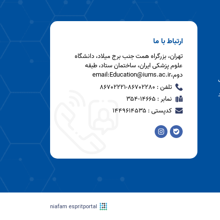
ارتباط با ما
تهران، بزرگراه همت جنب برج میلاد، دانشگاه
علوم پزشکی ایران، ساختمان ستاد، طبقه
دوم،email:Education@iums.ac.ir
تلفن : 86702280-86702221
نمابر : ۱۴۶۶۵-۳۵۴
کدپستی : ۱۴۴۹۶۱۴۵۳۵
niafam espritportal